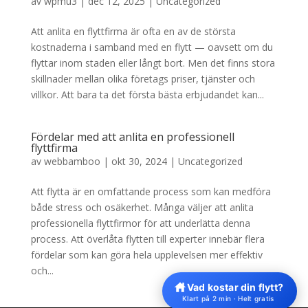
av
wpmu3
|
dec 12, 2025
|
Uncategorized
Att anlita en flyttfirma är ofta en av de största
kostnaderna i samband med en flytt — oavsett om du
flyttar inom staden eller långt bort. Men det finns stora
skillnader mellan olika företags priser, tjänster och
villkor. Att bara ta det första bästa erbjudandet kan...
Fördelar med att anlita en professionell
flyttfirma
av
webbamboo
|
okt 30, 2024
|
Uncategorized
Att flytta är en omfattande process som kan medföra
både stress och osäkerhet. Många väljer att anlita
professionella flyttfirmor för att underlätta denna
process. Att överlåta flytten till experter innebär flera
fördelar som kan göra hela upplevelsen mer effektiv
och...
Vad kostar din flytt?
Klart på 2 min · Helt gratis